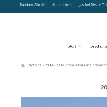
Rundum Glücklich. |
Historischer Landgasthof Rössle Ti
Start
Geschicht
Startseite
»
2009
» 2009 Strohskulpturen Höchensc
2