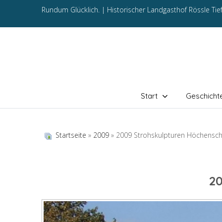
Rundum Glücklich. |
Historischer Landgasthof Rössle Ti
Start
Geschicht
Startseite
»
2009
» 2009 Strohskulpturen Höchensc
2