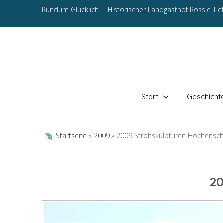
Rundum Glücklich. |
Historischer Landgasthof Rössle Ti
Start
Geschicht
Startseite
»
2009
» 2009 Strohskulpturen Höchensc
2